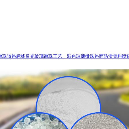
微珠
道路标线反光玻璃微珠
工艺、彩色玻璃微珠
路面防滑骨料
喷