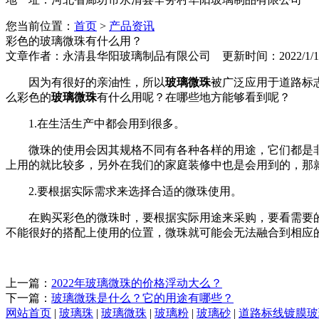
您当前位置：
首页
>
产品资讯
彩色的玻璃微珠有什么用？
文章作者：永清县华阳玻璃制品有限公司 更新时间：2022/1/19 10
因为有很好的亲油性，所以
玻璃微珠
被广泛应用于道路标
么彩色的
玻璃微珠
有什么用呢？在哪些地方能够看到呢？
1.在生活生产中都会用到很多。
微珠的使用会因其规格不同有各种各样的用途，它们都是
上用的就比较多，另外在我们的家庭装修中也是会用到的，那
2.要根据实际需求来选择合适的微珠使用。
在购买彩色的微珠时，要根据实际用途来采购，要看需要
不能很好的搭配上使用的位置，微珠就可能会无法融合到相应
上一篇：
2022年玻璃微珠的价格浮动大么？
下一篇：
玻璃微珠是什么？它的用途有哪些？
网站首页
|
玻璃珠
|
玻璃微珠
|
玻璃粉
|
玻璃砂
|
道路标线镀膜玻