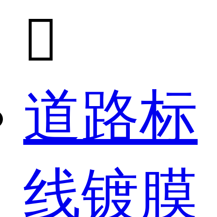

道路标
线镀膜